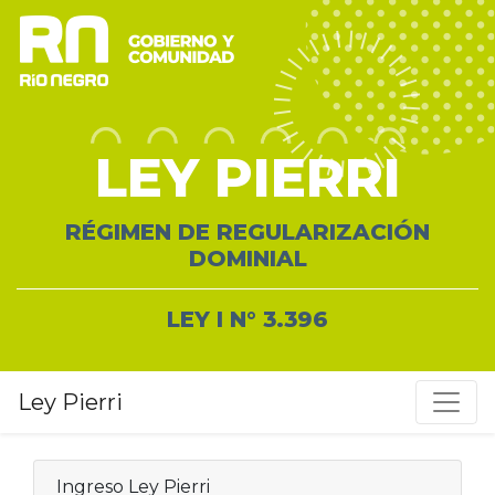
LEY PIERRI
RÉGIMEN DE REGULARIZACIÓN
DOMINIAL
LEY I N° 3.396
Ley Pierri
Ingreso Ley Pierri